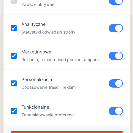
Zawsze aktywne
Analityczne
Statystyki odwiedzin strony
Marketingowe
Reklama, remarketing i pomiar kampanii
Personalizacja
Dopasowanie tresci i reklam
Zrób te 3 rzeczy, a pewność
Funkcjonalne
Twojego dziecka wzrośnie
Zapamietywanie preferencji
22 kwietnia, 2025