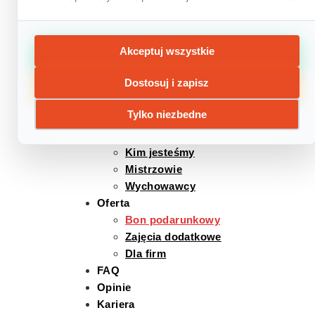
Akceptuj wszystkie
Menu
Dostosuj i zapisz
Home
Tylko niezbedne
Półkolonie
O nas
Kim jesteśmy
Mistrzowie
Wychowawcy
Oferta
Bon podarunkowy
Zajęcia dodatkowe
Dla firm
FAQ
Opinie
Kariera