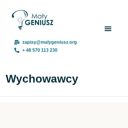
zapisy@malygeniusz.org
+ 48 570 113 230
Wychowawcy