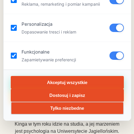
miłośniczką psów.
Reklama, remarketing i pomiar kampanii
Personalizacja
Dopasowanie tresci i reklam
Zuzia
Zuzia w tym roku ukończyła XIX Liceum
Funkcjonalne
Ogólnokształcące i od września planuje studiować.
Zapamietywanie preferencji
Od najmłodszych lat zajmuje się dziećmi, od 4 lat
jest przyboczną w gromadzie zuchowej. Uwielbia
podróże, odwiedzać nowe miejsca i robić szalone
Akceptuj wszystkie
rzeczy. Jest osobą energiczną i charyzmatyczną.
Dostosuj i zapisz
Tylko niezbedne
Kinga
Kinga w tym roku idzie na studia, a jej marzeniem
jest psychologia na Uniwersytecie Jagiellońskim.