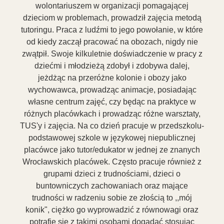
wolontariuszem w organizacji pomagającej
dzieciom w problemach, prowadził zajęcia metodą
tutoringu. Praca z ludźmi to jego powołanie, w które
od kiedy zaczął pracować na obozach, nigdy nie
zwątpił. Swoje kilkuletnie doświadczenie w pracy z
dziećmi i młodzieżą zdobył i zdobywa dalej,
jeżdżąc na przeróżne kolonie i obozy jako
wychowawca, prowadząc animacje, posiadając
własne centrum zajęć, czy będąc na praktyce w
różnych placówkach i prowadząc różne warsztaty,
TUS'y i zajęcia. Na co dzień pracuje w przedszkolu-
podstawowej szkole w językowej niepublicznej
placówce jako tutor/edukator w jednej ze znanych
Wrocławskich placówek. Często pracuje również z
grupami dzieci z trudnościami, dzieci o
buntowniczych zachowaniach oraz mające
trudności w radzeniu sobie ze złością to ,,mój
konik", ciężko go wyprowadzić z równowagi oraz
potrafię się z takimi osobami dogadać stosując