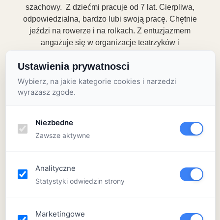
szachowy. Z dziećmi pracuje od 7 lat. Cierpliwa,
odpowiedzialna, bardzo lubi swoją pracę. Chętnie
jeździ na rowerze i na rolkach. Z entuzjazmem
angażuje się w organizacje teatrzyków i
przedstawień z udziałem dzieci. Lubi gry
Ustawienia prywatnosci
zespołowe, eksperymenty przyrodnicze i chętnie
dzieli się swoją pasją do gry w szachy.
Wybierz, na jakie kategorie cookies i narzedzi
wyrazasz zgode.
Weronika
Niezbedne
Zawsze aktywne
Weronika jest absolwentką dwóch kierunków
Pedagogiki Wczesnej Edukacji oraz Pedagogiki
Specjalnej na Uniwersytecie Gdańskim.
Analityczne
Doświadczenie w pracy z dziećmi zdobywa
Statystyki odwiedzin strony
pracując w szkole podstawowej. Jest osobą
uśmiechniętą, cierpliwą i kreatywną. W wolnym
czasie uwielbia podróżować i czytać książki. Jest
Marketingowe