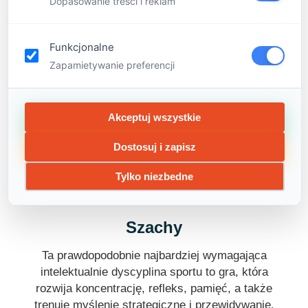
Dopasowanie tresci i reklam
wyjaśniają dzieciom na czym polegają
konrkretne eksperymenty, a następnie Mali
Geniusze mają okazję wykonać je samodzielnie,
Funkcjonalne
dzięki czemu lepiej przyswajają i zapamiętują
Zapamietywanie preferencji
materiał. Na naszych zajęciach dzieci
przekonają się, że kinetyka, dynamika czy
hydrostatyka nie muszą być nudne!
Akceptuj wszystkie
Dostosuj i zapisz
Tylko niezbedne
Szachy
Ta prawdopodobnie najbardziej wymagająca
intelektualnie dyscyplina sportu to gra, która
rozwija koncentrację, refleks, pamięć, a także
trenuje myślenie strategiczne i przewidywanie.