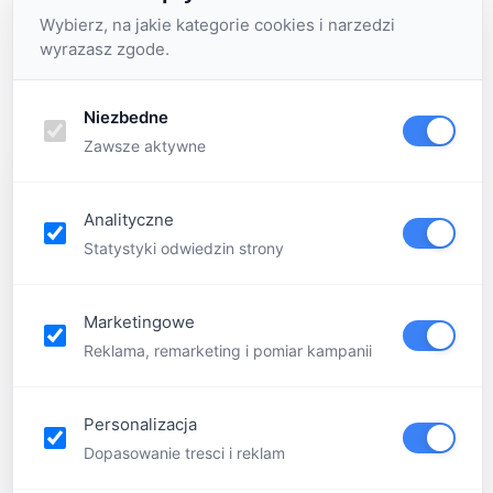
Wybierz, na jakie kategorie cookies i narzedzi
wyrazasz zgode.
Menu
Niezbedne
Zawsze aktywne
Home
Półkolonie
Analityczne
O
Statystyki odwiedzin strony
nas
Kim
jesteśmy
Marketingowe
Mistrzowie
Reklama, remarketing i pomiar kampanii
Wychowawcy
Oferta
Personalizacja
Bon
Dopasowanie tresci i reklam
podarunkowy