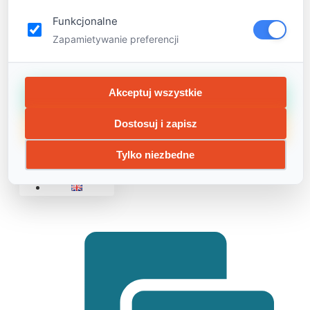
Zajęcia
Funkcjonalne
dodatkowe
Zapamietywanie preferencji
Dla
firm
FAQ
Akceptuj wszystkie
Opinie
Dostosuj i zapisz
Kariera
Kontakt
Tylko niezbedne