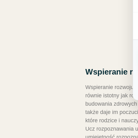
Wspieranie r
Wspieranie rozwoju 
równie istotny jak ro
budowania zdrowych r
także daje im poczu
które rodzice i nauc
Ucz rozpoznawania u
umiejętność rozpozna