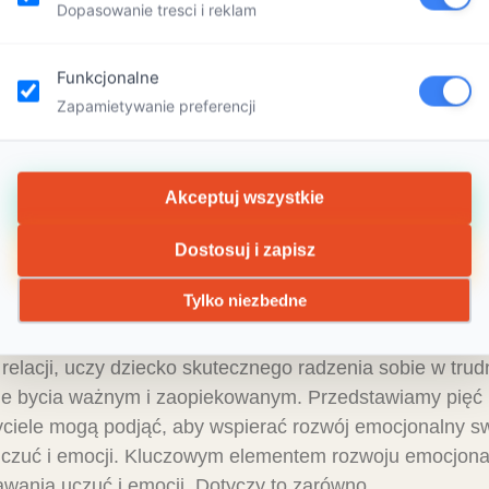
Dopasowanie tresci i reklam
Funkcjonalne
Zapamietywanie preferencji
Akceptuj wszystkie
ozwoju emocjonalnego dzieci w wiek
Dostosuj i zapisz
Tylko niezbedne
emocjonalnego dzieci w wieku szkolnym Rozwój emocjona
zwój intelektualny. Właściwe wsparcie w tym obszarze pr
elacji, uczy dziecko skutecznego radzenia sobie w trud
cie bycia ważnym i zaopiekowanym. Przedstawiamy pięć
zyciele mogą podjąć, aby wspierać rozwój emocjonalny 
czuć i emocji. Kluczowym elementem rozwoju emocjonal
wania uczuć i emocji. Dotyczy to zarówno