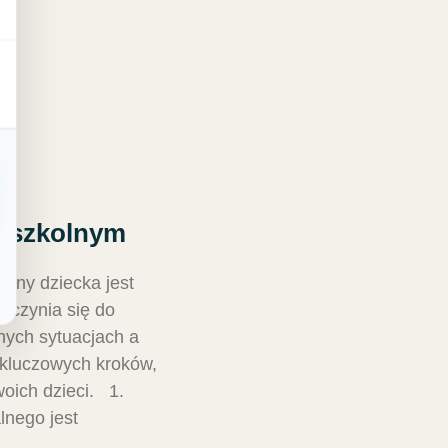
u szkolnym
lny dziecka jest
zyczynia się do
nych sytuacjach a
 kluczowych kroków,
swoich dzieci. 1.
nego jest