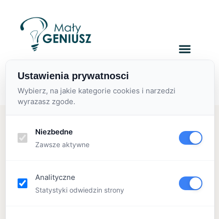
zapisy@malygeniusz.org
Ustawienia prywatnosci
+ 48 570 113 230
Wybierz, na jakie kategorie cookies i narzedzi
wyrazasz zgode.
Niezbedne
Tag:
Zawsze aktywne
Analityczne
Statystyki odwiedzin strony