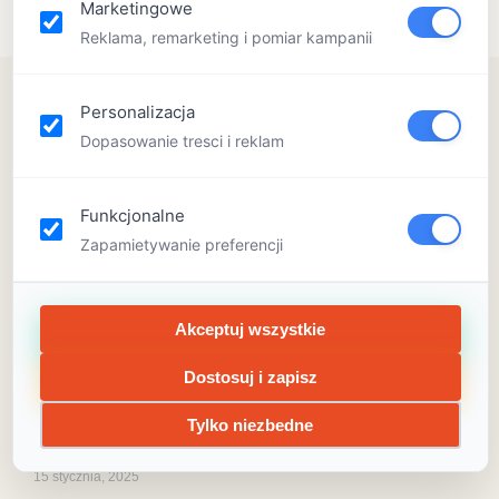
Marketingowe
Reklama, remarketing i pomiar kampanii
Personalizacja
Dopasowanie tresci i reklam
Funkcjonalne
Zapamietywanie preferencji
Akceptuj wszystkie
Dostosuj i zapisz
Urozmaicony program zajęć
czy półkolonie tematyczne?
Tylko niezbedne
15 stycznia, 2025