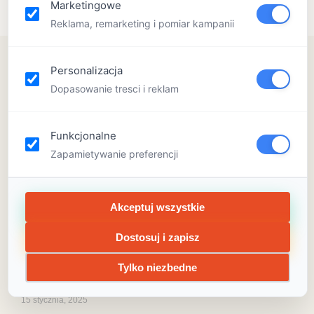
Marketingowe
Reklama, remarketing i pomiar kampanii
Personalizacja
Dopasowanie tresci i reklam
Funkcjonalne
Zapamietywanie preferencji
Akceptuj wszystkie
Dostosuj i zapisz
Urozmaicony program zajęć
czy półkolonie tematyczne?
Tylko niezbedne
15 stycznia, 2025