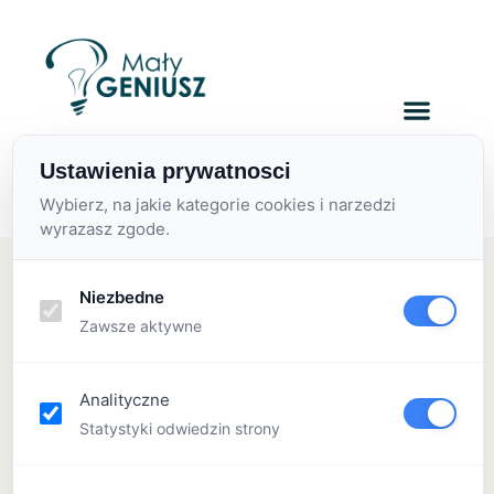
zapisy@malygeniusz.org
Ustawienia prywatnosci
+ 48 570 113 230
Wybierz, na jakie kategorie cookies i narzedzi
wyrazasz zgode.
Niezbedne
Tag:
Zawsze aktywne
Analityczne
Statystyki odwiedzin strony