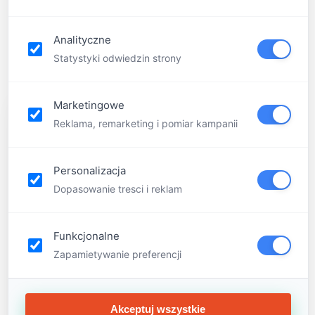
Analityczne
Statystyki odwiedzin strony
Menu
Home
Marketingowe
Półkolonie
Reklama, remarketing i pomiar kampanii
O
nas
Personalizacja
Kim
Dopasowanie tresci i reklam
jesteśmy
Mistrzowie
Funkcjonalne
Wychowawcy
Zapamietywanie preferencji
Oferta
Bon
podarunkowy
Akceptuj wszystkie