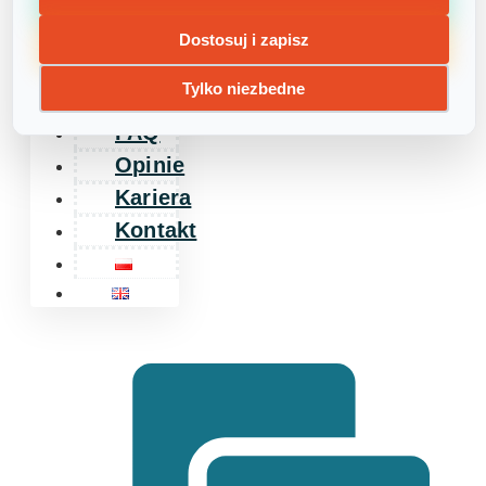
Zajęcia
dodatkowe
Dostosuj i zapisz
Dla
Tylko niezbedne
firm
FAQ
Opinie
Kariera
Kontakt