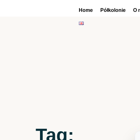
Home
Półkolonie
O 
Tag: