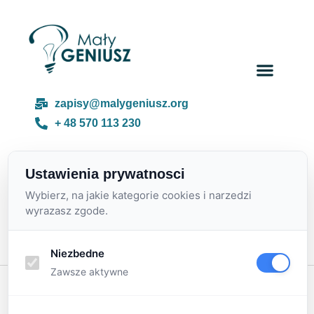
Day cam
About us
zapisy@malygeniusz.org
+ 48 570 113 230
Ustawienia prywatnosci
Category
PARTNERZY
Wybierz, na jakie kategorie cookies i narzedzi
wyrazasz zgode.
Życzenia
Niezbedne
Zawsze aktywne