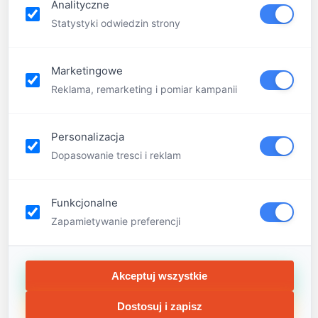
Analityczne
GRUDZIEŃ 25, 2014
by
ADMIN
in category
Statystyki odwiedzin strony
PARTNERZY
with
0
and
0
Marketingowe
Reklama, remarketing i pomiar kampanii
Personalizacja
Previous
Next
Dopasowanie tresci i reklam
Warsztaty mikołajkowe
Weekendowe
warsztaty Małego
Geniusza
Funkcjonalne
Zapamietywanie preferencji
ADMIN
Akceptuj wszystkie
Dostosuj i zapisz
All Comments