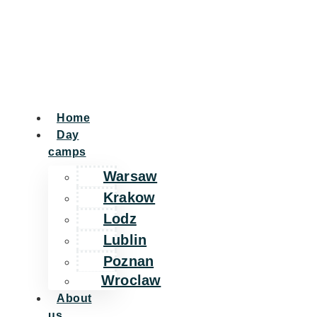
Home
Day
camps
Warsaw
Krakow
Lodz
Lublin
Poznan
Wroclaw
About
us