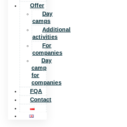
Offer
Day
camps
Additional
activities
For
companies
Day
camp
for
companies
FQA
Contact