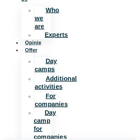
Who
we
are
Experts
Opinie
Offer
Day
camps
Additional
activities
For
companies
Day
camp
for
companies