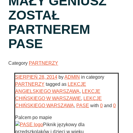
MAŁY GENIUSZ
ZOSTAŁ
PARTNEREM
PASE
Category
PARTNERZY
SIERPIEŃ 28, 2014
by
ADMIN
in category
PARTNERZY
tagged as
LEKCJE
ANGIELSKIEGO WARSZAWA
,
LEKCJE
CHIŃSKIEGO W WARSZAWIE
,
LEKCJE
CHIŃSKIEGO WARSZAWA
,
PASE
with
0
and
0
Palcem po mapie
Piknik językowy dla
przedszkolaków i dzieci w wieku