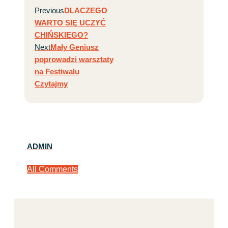
Previous
DLACZEGO
WARTO SIĘ UCZYĆ
CHIŃSKIEGO?
Next
Mały Geniusz
poprowadzi warsztaty
na Festiwalu
Czytajmy
ADMIN
All Comments