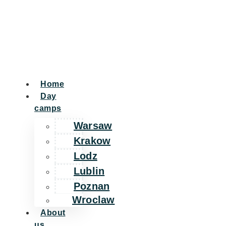
Home
Day
camps
Warsaw
Krakow
Lodz
Lublin
Poznan
Wroclaw
About
us