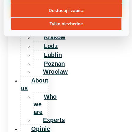
Home
Dostosuj i zapisz
Day
camps
Tylko niezbedne
Warsaw
Krakow
Lodz
Lublin
Poznan
Wroclaw
About
us
Who
we
are
Experts
Opinie