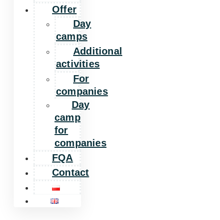
Offer
Day
camps
Additional
activities
For
companies
Day
camp
for
companies
FQA
Contact