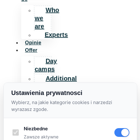
Who
we
are
Experts
Opinie
Offer
Day
camps
Additional
activities
Ustawienia prywatnosci
For
Wybierz, na jakie kategorie cookies i narzedzi
companies
wyrazasz zgode.
Day
camp
for
Niezbedne
companies
Zawsze aktywne