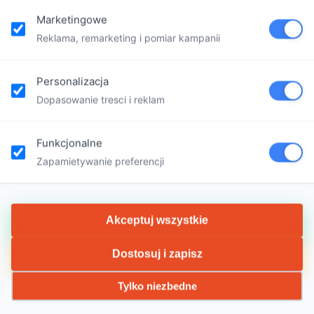
Marketingowe
Reklama, remarketing i pomiar kampanii
Personalizacja
Dopasowanie tresci i reklam
r day camp in Chicago, New York a
Funkcjonalne
, which has been already very successful In Poland, this
Zapamietywanie preferencji
y camps for children in Chicago, New York and London. 
ok part in camps run by Mały Geniusz (Little Genius). P
w York and London A day camp in Polish during whole 
Akceptuj wszystkie
7.30 am to 6:00 pm, from Monday to Friday For children 
Dostosuj i zapisz
Tylko niezbedne