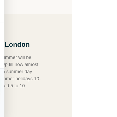
nd London
 summer will be
Up till now almost
olish summer day
summer holidays 10-
aged 5 to 10