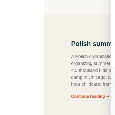
Polish summe
A Polish organization
organizing summer da
4.5 thousand kids to
camp in Chicago, Ne
hour childcare: from 
Continue reading ➝