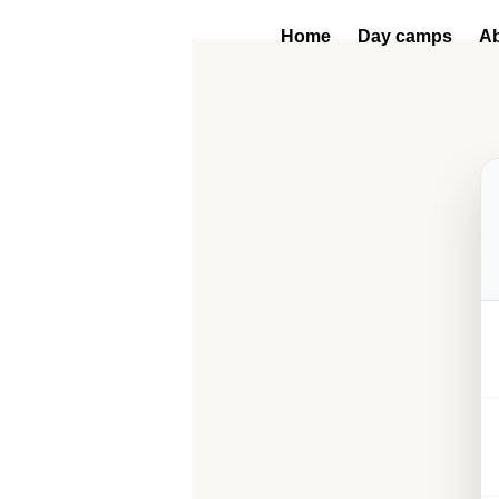
Home
Day camps
Ab