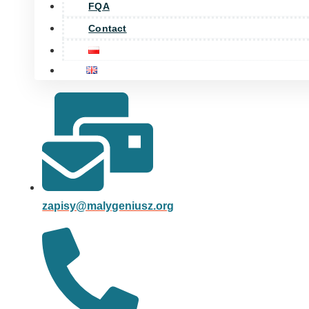
FQA
Contact
zapisy@malygeniusz.org