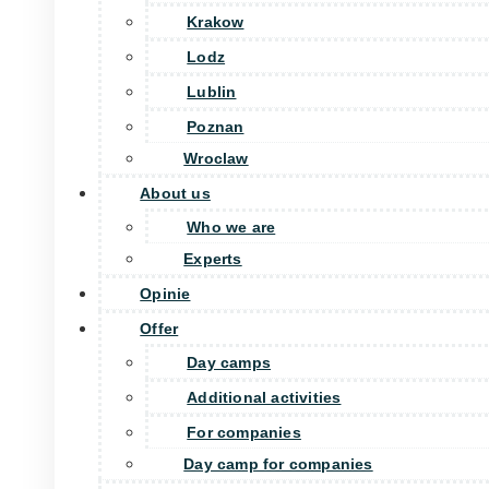
Krakow
Lodz
Lublin
Poznan
Wroclaw
About us
Who we are
Experts
Opinie
Offer
Day camps
Additional activities
For companies
Day camp for companies