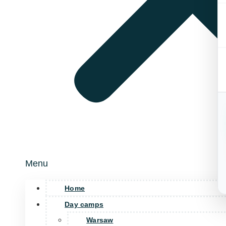
Menu
Home
Day camps
Warsaw